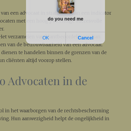
van een advocaat in strafzaken kan een indicator
vocaten met een hoog percentage succesvolle
r.
Het verzamelen van klantbeoordelingen kan
gen van de betrouwbaarheid van een advocaat.
dienen te handelen binnen de grenzen van de
 cliënten altijd voorop stellen.
o Advocaten in de
 rol in het waarborgen van de rechtsbescherming
ing. Hun aanwezigheid helpt de ongelijkheid in