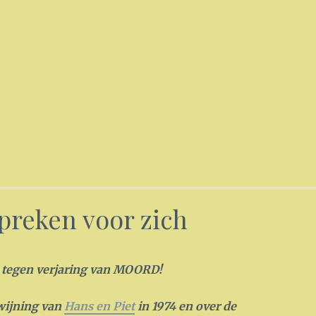
spreken voor zich
tegen verjaring van MOORD!
wijning van
Hans en Piet
i
n 1974 en over de