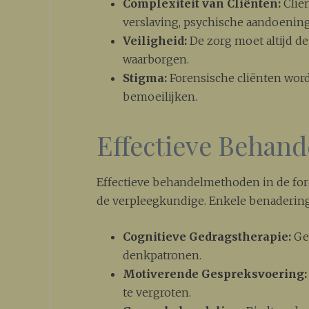
Complexiteit van Cliënten:
Clië
verslaving, psychische aandoenin
Veiligheid:
De zorg moet altijd de
waarborgen.
Stigma:
Forensische cliënten word
bemoeilijken.
Effectieve Behan
Effectieve behandelmethoden in de fore
de verpleegkundige. Enkele benadering
Cognitieve Gedragstherapie:
Ger
denkpatronen.
Motiverende Gespreksvoering:
te vergroten.