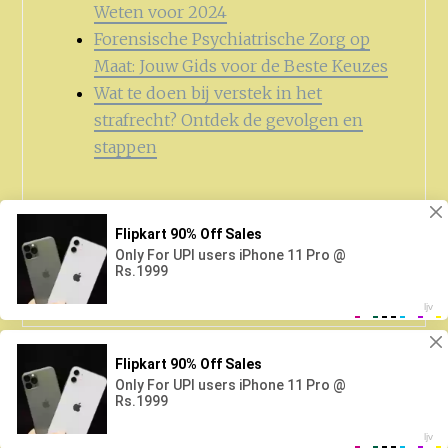
Weten voor 2024
Forensische Psychiatrische Zorg op
Maat: Jouw Gids voor de Beste Keuzes
Wat te doen bij verstek in het
strafrecht? Ontdek de gevolgen en
stappen
Zoeken
naar:
Proudly powered by WordPress
|
Theme: Anissa by
AlienWP
.