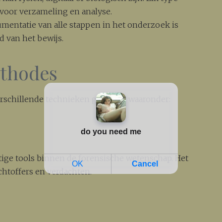
 voor verzameling en analyse.
entatie van alle stappen in het onderzoek is
d van het bewijs.
ethodes
rschillende technieken gebruikt, waaronder:
ige tools binnen de forensische wetenschap. Het
achtoffers en verdachten.