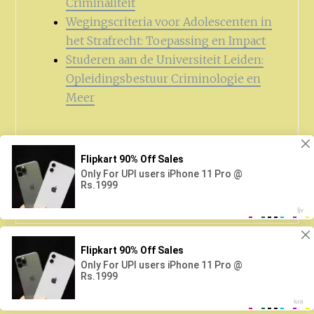
Criminaliteit
Wegingscriteria voor Adolescenten in
het Strafrecht: Toepassing en Impact
Studeren aan de Universiteit Leiden:
Opleidingsbestuur Criminologie en
Meer
Zoeken
naar:
Proudly powered by WordPress
|
Theme: Anissa by
AlienWP
.